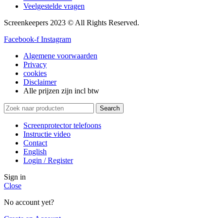
Veelgestelde vragen
Screenkeepers 2023 © All Rights Reserved.
Facebook-f
Instagram
Algemene voorwaarden
Privacy
cookies
Disclaimer
Alle prijzen zijn incl btw
Search
Screenprotector telefoons
Instructie video
Contact
English
Login / Register
Sign in
Close
No account yet?