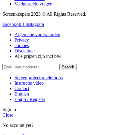
Veelgestelde vragen
Screenkeepers 2023 © All Rights Reserved.
Facebook-f
Instagram
Algemene voorwaarden
Privacy
cookies
Disclaimer
Alle prijzen zijn incl btw
Search
Screenprotector telefoons
Instructie video
Contact
English
Login / Register
Sign in
Close
No account yet?