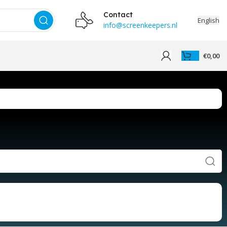
Contact
English
info@screenkeepers.nl
€
0,00