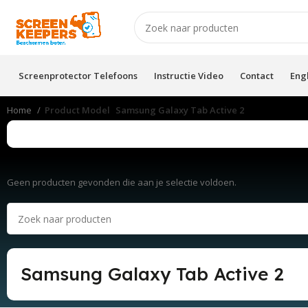
Screenprotector Telefoons
Instructie Video
Contact
Eng
Home
Product Model
Samsung Galaxy Tab Active 2
Geen producten gevonden die aan je selectie voldoen.
Samsung Galaxy Tab Active 2