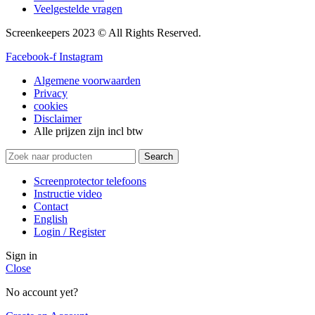
Veelgestelde vragen
Screenkeepers 2023 © All Rights Reserved.
Facebook-f
Instagram
Algemene voorwaarden
Privacy
cookies
Disclaimer
Alle prijzen zijn incl btw
Search
Screenprotector telefoons
Instructie video
Contact
English
Login / Register
Sign in
Close
No account yet?