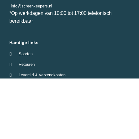
info@screenkeepers.nl
*Op werkdagen van 10:00 tot 17:00 telefonisch
bereikbaar
Handige links
Soorten
Retouren
Levertijd & verzendkosten
Garantie & Klachten
Betaalmethodes
Veelgestelde vragen
Screenkeepers 2023 © All Rights Reserved.