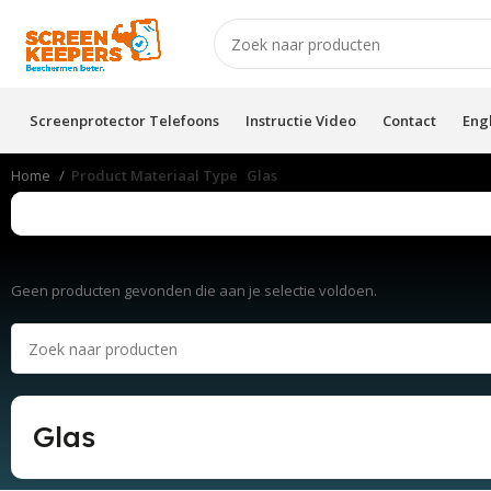
Screenprotector Telefoons
Instructie Video
Contact
Eng
Home
Product Materiaal Type
Glas
Geen producten gevonden die aan je selectie voldoen.
Glas