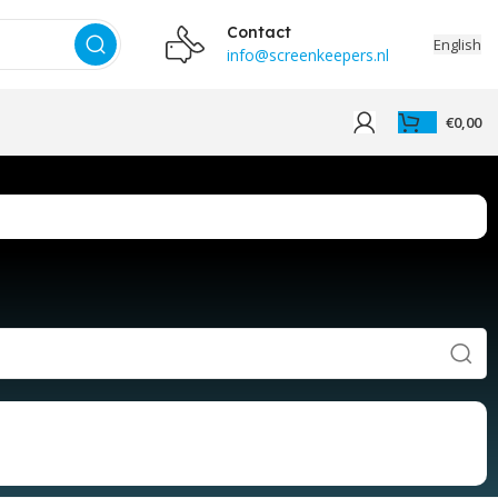
Contact
English
info@screenkeepers.nl
€
0,00