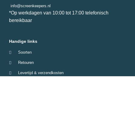
info@screenkeepers.nl
*Op werkdagen van 10:00 tot 17:00 telefonisch
bereikbaar
Handige links
Soorten
Retouren
Levertijd & verzendkosten
Garantie & Klachten
Betaalmethodes
Veelgestelde vragen
Screenkeepers 2023 © All Rights Reserved.