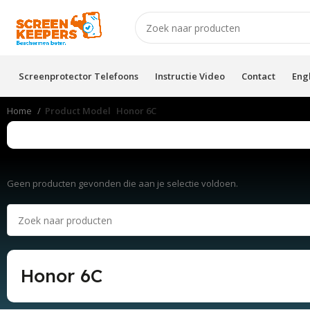
Screenprotector Telefoons
Instructie Video
Contact
Eng
Home
Product Model
Honor 6C
Geen producten gevonden die aan je selectie voldoen.
Honor 6C