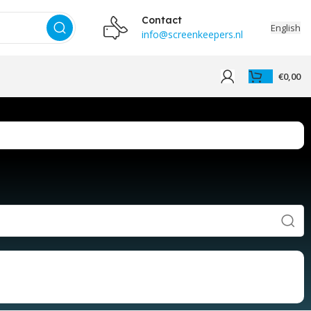
Contact
English
info@screenkeepers.nl
€
0,00