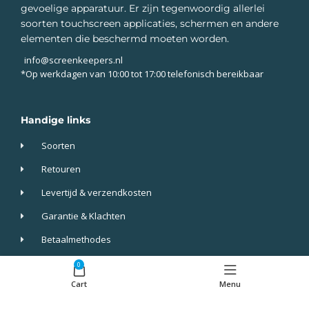
gevoelige apparatuur. Er zijn tegenwoordig allerlei
soorten touchscreen applicaties, schermen en andere
elementen die beschermd moeten worden.
info@screenkeepers.nl
*Op werkdagen van 10:00 tot 17:00 telefonisch bereikbaar
Handige links
Soorten
Retouren
Levertijd & verzendkosten
Garantie & Klachten
Betaalmethodes
Veelgestelde vragen
0
Cart
Menu