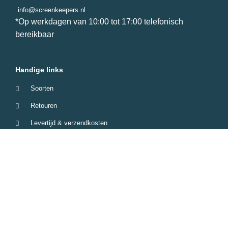
info@screenkeepers.nl
*Op werkdagen van 10:00 tot 17:00 telefonisch
bereikbaar
Handige links
Soorten
Retouren
Levertijd & verzendkosten
Garantie & Klachten
Betaalmethodes
Veelgestelde vragen
Screenkeepers 2023 © All Rights Reserved.