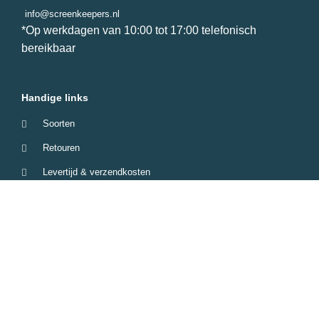
info@screenkeepers.nl
*Op werkdagen van 10:00 tot 17:00 telefonisch
bereikbaar
Handige links
Soorten
Retouren
Levertijd & verzendkosten
Garantie & Klachten
Betaalmethodes
Veelgestelde vragen
Screenkeepers 2023 © All Rights Reserved.