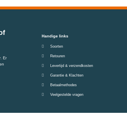
of
Handige links
Soorten
Retouren
. Er
 en
Levertijd & verzendkosten
Garantie & Klachten
Betaalmethodes
Veelgestelde vragen
Algemene voorwaarden
Privacy
c