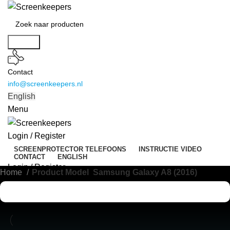
Search
Contact
info@screenkeepers.nl
English
Menu
Login / Register
SCREENPROTECTOR TELEFOONS
INSTRUCTIE VIDEO
CONTACT
ENGLISH
Login / Register
Home
Product Model
Samsung Galaxy A8 (2016)
0
items
€
0,00