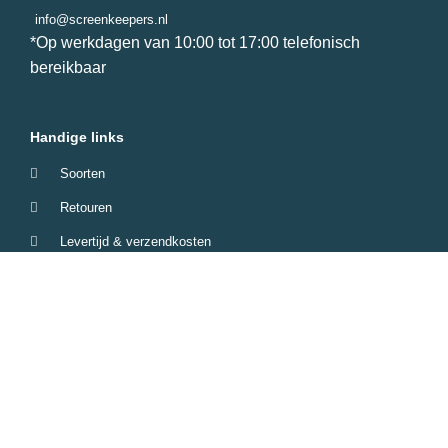
info@screenkeepers.nl
*Op werkdagen van 10:00 tot 17:00 telefonisch
bereikbaar
Handige links
Soorten
Retouren
Levertijd & verzendkosten
Garantie & Klachten
Betaalmethodes
Veelgestelde vragen
Screenkeepers 2023 © All Rights Reserved.