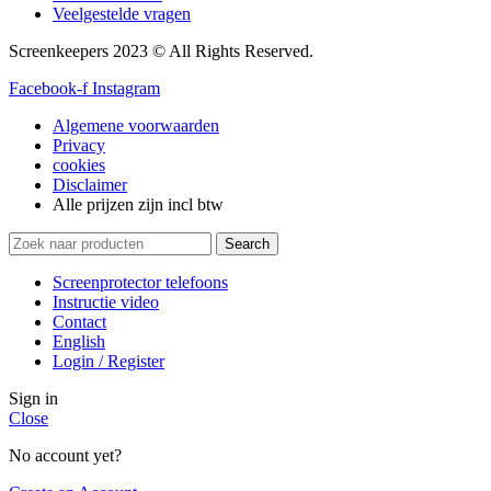
Veelgestelde vragen
Screenkeepers 2023 © All Rights Reserved.
Facebook-f
Instagram
Algemene voorwaarden
Privacy
cookies
Disclaimer
Alle prijzen zijn incl btw
Search
Screenprotector telefoons
Instructie video
Contact
English
Login / Register
Sign in
Close
No account yet?