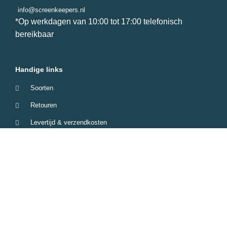
info@screenkeepers.nl
*Op werkdagen van 10:00 tot 17:00 telefonisch
bereikbaar
Handige links
Soorten
Retouren
Levertijd & verzendkosten
Garantie & Klachten
Betaalmethodes
Veelgestelde vragen
Screenkeepers 2023 © All Rights Reserved.