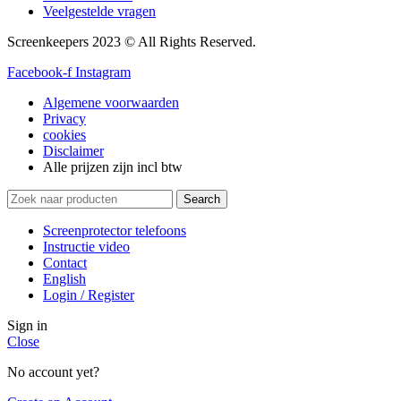
Veelgestelde vragen
Screenkeepers 2023 © All Rights Reserved.
Facebook-f
Instagram
Algemene voorwaarden
Privacy
cookies
Disclaimer
Alle prijzen zijn incl btw
Search
Screenprotector telefoons
Instructie video
Contact
English
Login / Register
Sign in
Close
No account yet?