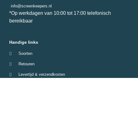
info@screenkeepers.nl
*Op werkdagen van 10:00 tot 17:00 telefonisch
bereikbaar
Handige links
Soorten
Retouren
Levertijd & verzendkosten
Garantie & Klachten
Betaalmethodes
Veelgestelde vragen
Screenkeepers 2023 © All Rights Reserved.