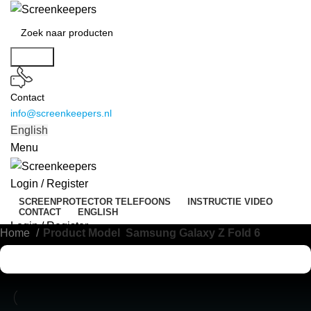
Search
Contact
info@screenkeepers.nl
English
Menu
Login / Register
SCREENPROTECTOR TELEFOONS
INSTRUCTIE VIDEO
CONTACT
ENGLISH
Login / Register
Home
Product Model
Samsung Galaxy Z Fold 6
0
items
€
0,00