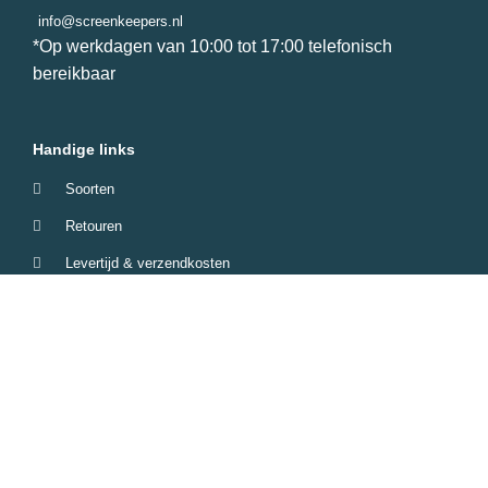
info@screenkeepers.nl
*Op werkdagen van 10:00 tot 17:00 telefonisch
bereikbaar
Handige links
Soorten
Retouren
Levertijd & verzendkosten
Garantie & Klachten
Betaalmethodes
Veelgestelde vragen
Screenkeepers 2023 © All Rights Reserved.