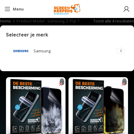
Menu
Home
Product Model
Samsung Z Flip 7
Toont alle 4 resultaten
Selecteer je merk
Samsung
4