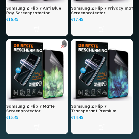
Samsung Z Flip 7 Anti Blue
Samsung Z Flip 7 Privacy mat
Ray Screenprotector
Screenprotector
€
€
Samsung Z Flip 7 Matte
Samsung Z Flip 7
Screenprotector
Transparant Premium
Screenprotector
€
€