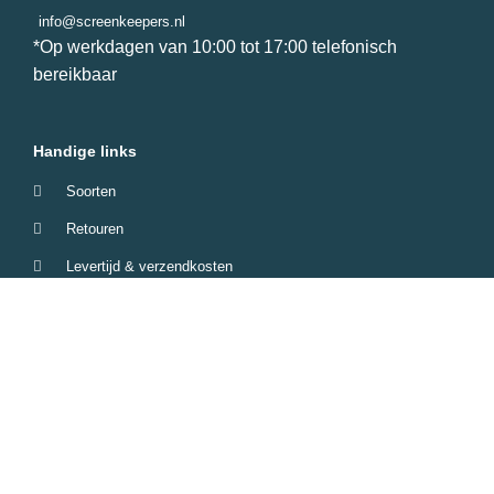
info@screenkeepers.nl
*Op werkdagen van 10:00 tot 17:00 telefonisch
bereikbaar
Handige links
Soorten
Retouren
Levertijd & verzendkosten
Garantie & Klachten
Betaalmethodes
Veelgestelde vragen
Screenkeepers 2023 © All Rights Reserved.