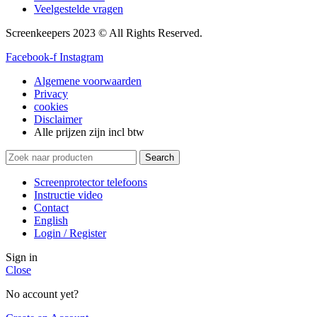
Veelgestelde vragen
Screenkeepers 2023 © All Rights Reserved.
Facebook-f
Instagram
Algemene voorwaarden
Privacy
cookies
Disclaimer
Alle prijzen zijn incl btw
Search
Screenprotector telefoons
Instructie video
Contact
English
Login / Register
Sign in
Close
No account yet?