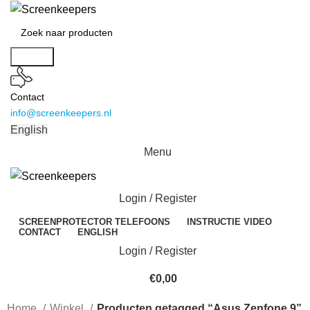
Search
Contact
info@screenkeepers.nl
English
Menu
Login / Register
SCREENPROTECTOR TELEFOONS
INSTRUCTIE VIDEO
CONTACT
ENGLISH
Login / Register
€
0,00
Home
Winkel
Producten getagged “Asus Zenfone 9”