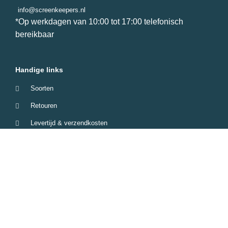
info@screenkeepers.nl
*Op werkdagen van 10:00 tot 17:00 telefonisch
bereikbaar
Handige links
Soorten
Retouren
Levertijd & verzendkosten
Garantie & Klachten
Betaalmethodes
Veelgestelde vragen
Screenkeepers 2023 © All Rights Reserved.