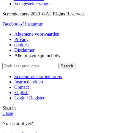
Veelgestelde vragen
Screenkeepers 2023 © All Rights Reserved.
Facebook-f
Instagram
Algemene voorwaarden
Privacy
cookies
Disclaimer
Alle prijzen zijn incl btw
Search
Screenprotector telefoons
Instructie video
Contact
English
Login / Register
Sign in
Close
No account yet?