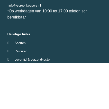
info@screenkeepers.nl
*Op werkdagen van 10:00 tot 17:00 telefonisch
bereikbaar
Handige links
Soorten
Retouren
Levertijd & verzendkosten
Garantie & Klachten
Betaalmethodes
Veelgestelde vragen
Screenkeepers 2023 © All Rights Reserved.