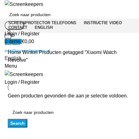
SCREENPROTECTOR TELEFOONS
INSTRUCTIE VIDEO
Search
CONTACT
ENGLISH
Login / Register
0
items
€
0,00
Contact
info@screenkeepers.nl
Home
Winkel
Producten getagged “Xiaomi Watch
English
Revolve”
Menu
Login / Register
Geen producten gevonden die aan je selectie voldoen.
Search