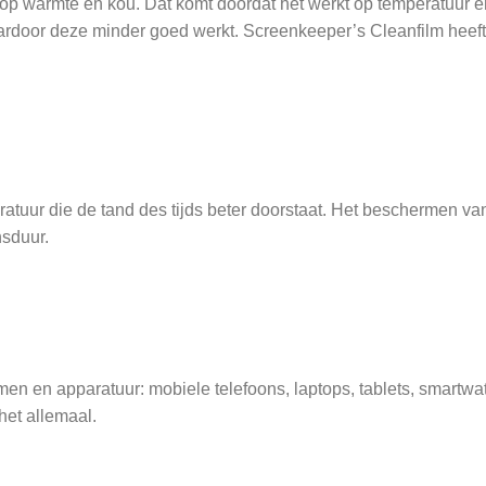
k op warmte en kou. Dat komt doordat het werkt op temperatuur é
aardoor deze minder goed werkt. Screenkeeper’s Cleanfilm heeft 
atuur die de tand des tijds beter doorstaat. Het beschermen v
nsduur.
en en apparatuur: mobiele telefoons, laptops, tablets, smartw
et allemaal.