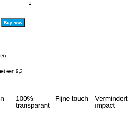
Buy now
len
et een 9,2
en
100%
Fijne touch
Vermindert
t
transparant
impact