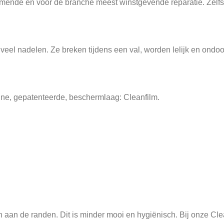
ende en voor de branche meest winstgevende reparatie. Zelfs v
l nadelen. Ze breken tijdens een val, worden lelijk en ondoor
nne, gepatenteerde, beschermlaag: Cleanfilm.
aan de randen. Dit is minder mooi en hygiënisch. Bij onze Cleanfi