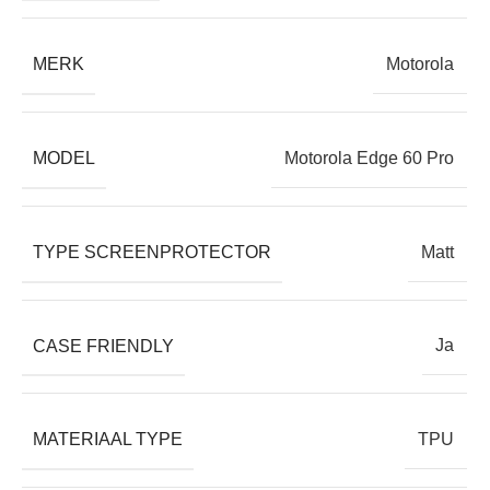
De techniek van onze Cleanfilm is een combinatie van
MERK
Motorola
een film met een gel. Door de nanotechnologie heeft
deze film zelfherstellende eigenschappen! En het
belangrijkste voordeel: Cleanfilm breekt niet, nooit.
MODEL
Motorola Edge 60 Pro
• Ongevoelig voor temperatuur-schommelingen
TYPE SCREENPROTECTOR
Matt
Het aanraakscherm van je telefoon of tablet reageert sterk
op warmte en kou. Dat komt doordat het werkt op
temperatuur én elektrische weerstand. Een glasplaat, hoe
CASE FRIENDLY
Ja
dun ook, maakt de afstand tussen vinger en scherm altijd
groter, waardoor deze minder goed werkt.
Screenkeeper’s Cleanfilm heeft geen effect op de
MATERIAAL TYPE
TPU
werking omdat de film veel dunner is. De reactietijd van
uw scherm blijft behouden.