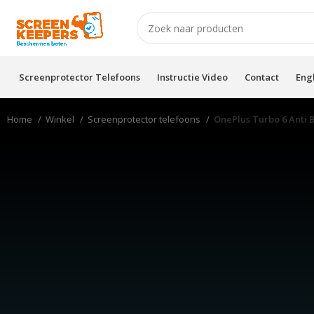
Screenprotector Telefoons
Instructie Video
Contact
Eng
Home
Winkel
Screenprotector telefoons
OnePlus Turbo 6 Anti 