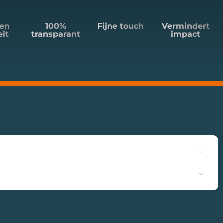
en
100%
Fijne touch
Vermindert
eit
transparant
impact