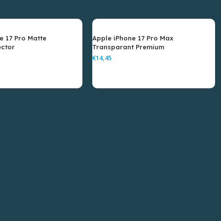
e 17 Pro Matte
Apple iPhone 17 Pro Max
ector
Transparant Premium
Screenprotector
€
gen Aan Winkelwagen
Toevoegen Aan Winkelwagen