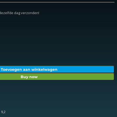
 dezelfde dag verzonden!
Toevoegen aan winkelwagen
Buy now
 9,2