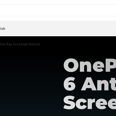
lish
Blue Ray Screenprotector
OneP
6 Ant
Scre