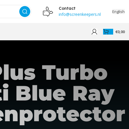
Contact
English
info@screenkeepers.nl
€
0,00
lus Turbo
i Blue Ray
enprotector