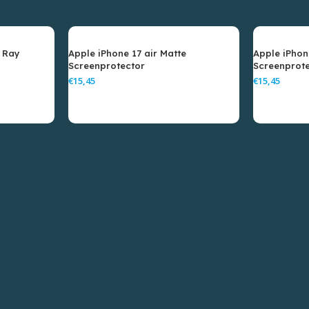
e Ray
Apple iPhone 17 air Matte
Apple iPhon
Screenprotector
Screenprot
€
€
elwagen
Toevoegen Aan Winkelwagen
Toevoe