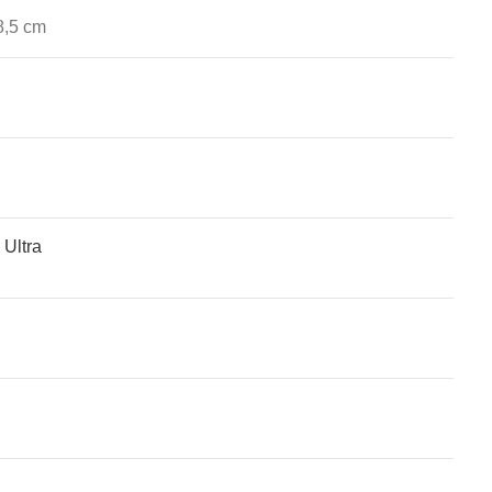
8,5 cm
herstellende eigenschappen! En het belangrijkste
Ultra
n elektrische weerstand. Een glasplaat, hoe dun ook,
geen effect op de werking omdat de film veel dunner is.