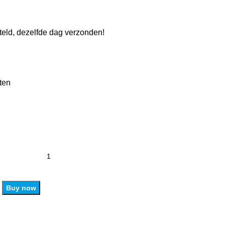
eld, dezelfde dag verzonden!
ten
Buy now