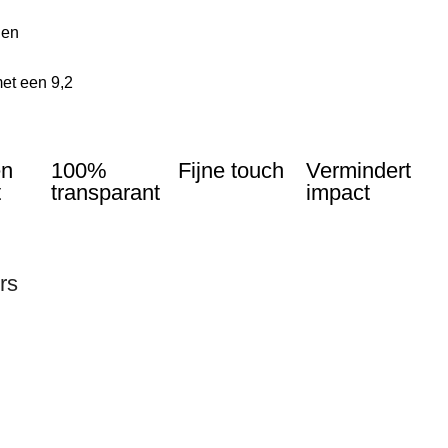
len
et een 9,2
en
100%
Fijne touch
Vermindert
t
transparant
impact
rs