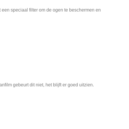
 een speciaal filter om de ogen te beschermen en
lm gebeurt dit niet, het blijft er goed uitzien.
elijks op. De afwerking vermindert vingerafdrukken en