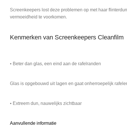
Screenkeepers lost deze problemen op met haar flinterdun
vermoeidheid te voorkomen.
Kenmerken van Screenkeepers Cleanfilm
• Beter dan glas, een eind aan de rafelranden
Glas is opgebouwd uit lagen en gaat onherroepelijk rafelen 
• Extreem dun, nauwelijks zichtbaar
Glas is hard en is sneller aangebracht, maar je ziet het a
Aanvullende informatie