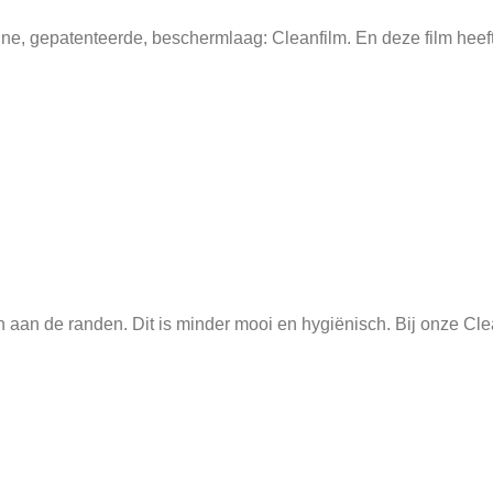
ne, gepatenteerde, beschermlaag: Cleanfilm. En deze film heeft
aan de randen. Dit is minder mooi en hygiënisch. Bij onze Cleanfi
ltijd liggen op je scherm. Onze Cleanfilm is dunner en valt nauw