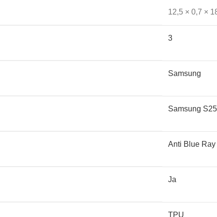
12,5 × 0,7 × 1
3
film met een gel. Door de nanotechnologie heeft deze film zelf
Samsung
Samsung S25 
Anti Blue Ray
k op warmte en kou. Dat komt doordat het werkt op temperatuur é
aardoor deze minder goed werkt. Screenkeeper’s Cleanfilm heeft 
Ja
TPU