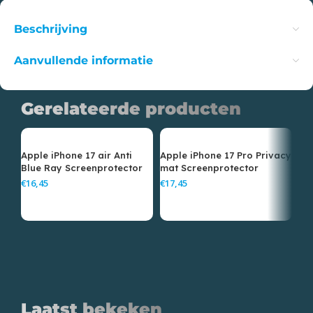
Beschrijving
Aanvullende informatie
Gerelateerde producten
Apple iPhone 17 air Anti
Apple iPhone 17 Pro Privacy
Ap
Blue Ray Screenprotector
mat Screenprotector
Tr
Sc
€
€
€
Laatst bekeken