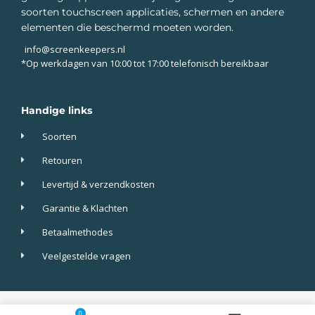
soorten touchscreen applicaties, schermen en andere
elementen die beschermd moeten worden.
info@screenkeepers.nl
*Op werkdagen van 10:00 tot 17:00 telefonisch bereikbaar
Handige links
Soorten
Retouren
Levertijd & verzendkosten
Garantie & Klachten
Betaalmethodes
Veelgestelde vragen
Screenkeepers 2023 © All Rights Reserved.
0