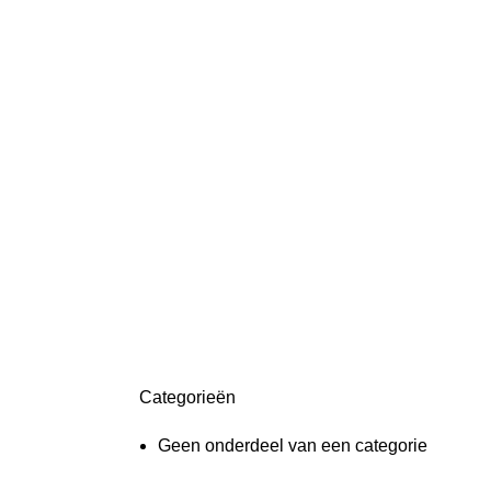
Categorieën
ON SALE
HP Envy 34
Geen onderdeel van een categorie
To Shop