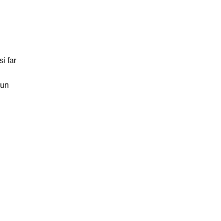
i far
mun