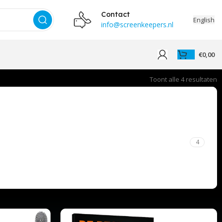
Contact
English
info@screenkeepers.nl
€
0,00
Toont alle 4 resultaten
4