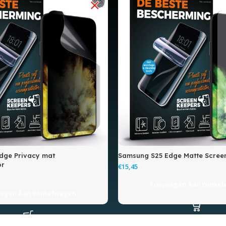
dge Privacy mat
Samsung S25 Edge Matte Scree
or
€
Toevoegen Aan Winke
egen Aan Winkelwagen