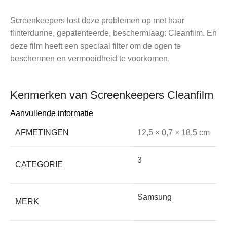
Screenkeepers lost deze problemen op met haar
flinterdunne, gepatenteerde, beschermlaag: Cleanfilm. En
deze film heeft een speciaal filter om de ogen te
beschermen en vermoeidheid te voorkomen.
Kenmerken van Screenkeepers Cleanfilm
Aanvullende informatie
AFMETINGEN
12,5 × 0,7 × 18,5 cm
• Beter dan glas, een eind aan de rafelranden
3
CATEGORIE
Glas is opgebouwd uit lagen en gaat onherroepelijk
rafelen aan de randen. Dit is minder mooi en hygiënisch.
Samsung
MERK
Bij onze Cleanfilm gebeurt dit niet, het blijft er goed
uitzien.