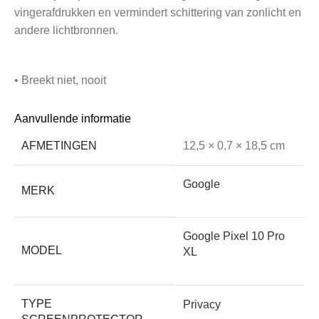
vingerafdrukken en vermindert schittering van zonlicht en
andere lichtbronnen.
• Breekt niet, nooit
Aanvullende informatie
De techniek van onze Cleanfilm is een combinatie van
AFMETINGEN
12,5 × 0,7 × 18,5 cm
een film met een gel. Door de nanotechnologie heeft
deze film zelfherstellende eigenschappen! En het
belangrijkste voordeel: Cleanfilm breekt niet, nooit.
Google
MERK
• Ongevoelig voor temperatuur-schommelingen
Google Pixel 10 Pro
MODEL
XL
Het aanraakscherm van je telefoon of tablet reageert sterk
op warmte en kou. Dat komt doordat het werkt op
TYPE
Privacy
temperatuur én elektrische weerstand. Een glasplaat, hoe