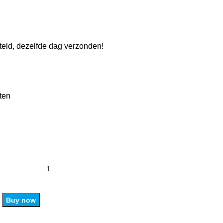
eld, dezelfde dag verzonden!
ten
Buy now