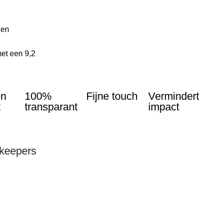
len
et een 9,2
en
100%
Fijne touch
Vermindert
t
transparant
impact
nkeepers