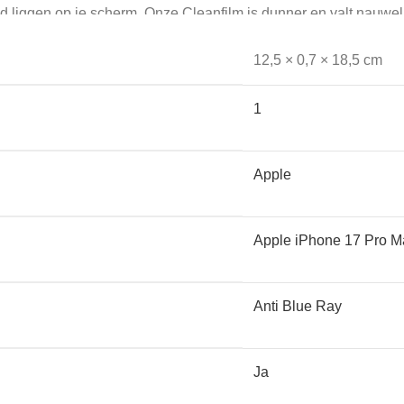
ltijd liggen op je scherm. Onze Cleanfilm is dunner en valt nauw
12,5 × 0,7 × 18,5 cm
1
film met een gel. Door de nanotechnologie heeft deze film zelf
Apple
Apple iPhone 17 Pro M
Anti Blue Ray
k op warmte en kou. Dat komt doordat het werkt op temperatuur é
aardoor deze minder goed werkt. Screenkeeper’s Cleanfilm heeft 
Ja