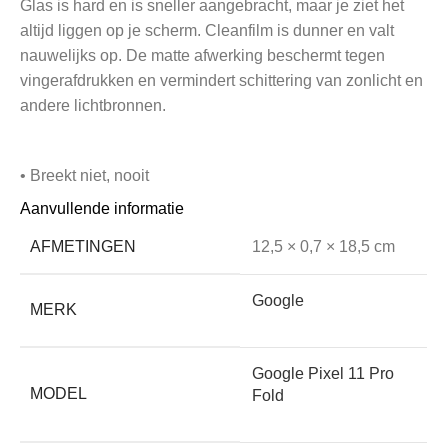
Glas is hard en is sneller aangebracht, maar je ziet het
altijd liggen op je scherm. Cleanfilm is dunner en valt
nauwelijks op. De matte afwerking beschermt tegen
vingerafdrukken en vermindert schittering van zonlicht en
andere lichtbronnen.
• Breekt niet, nooit
Aanvullende informatie
De techniek van onze Cleanfilm is een combinatie van
AFMETINGEN
12,5 × 0,7 × 18,5 cm
een film met een gel. Door de nanotechnologie heeft
deze film zelfherstellende eigenschappen! En het
Google
MERK
belangrijkste voordeel: Cleanfilm breekt niet, nooit.
Google Pixel 11 Pro
• Ongevoelig voor temperatuur-schommelingen
MODEL
Fold