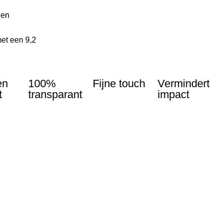
len
et een 9,2
en
100%
Fijne touch
Vermindert
t
transparant
impact