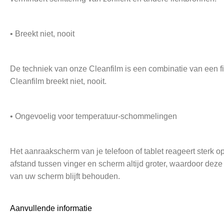
• Breekt niet, nooit
De techniek van onze Cleanfilm is een combinatie van een fi
Cleanfilm breekt niet, nooit.
• Ongevoelig voor temperatuur-schommelingen
Het aanraakscherm van je telefoon of tablet reageert sterk 
afstand tussen vinger en scherm altijd groter, waardoor deze
van uw scherm blijft behouden.
Aanvullende informatie
• Verleng de levensduur van je HMD 100