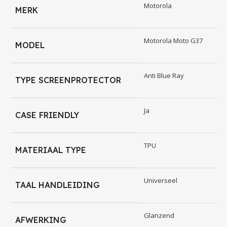
Motorola
MERK
Geschikt voor
Motorola Moto G37
MODEL
Motorola Moto G37
Anti Blue Ray
TYPE SCREENPROTECTOR
Inhoud pakket
Ja
CASE FRIENDLY
• 1x Motorola Moto G37 screenprotector film
TPU
MATERIAAL TYPE
• 1x alcohol doekje
Universeel
• 1x droog reinigingsdoekje
TAAL HANDLEIDING
• 1x squeegee
Glanzend
AFWERKING