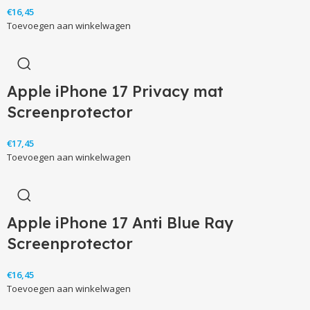
apparatuur.
€
Toevoegen aan winkelwagen
Nooit meer glassplinters
Nooit meer afbrokkelende randjes
Nooit meer een traag werkend scherm
Apple iPhone 17 Privacy mat
Anti blue ray screenprotector
Screenprotector
Beschermfolie is smaller zodat alles cases passen
Makkelijk aan te brengen
€
Toevoegen aan winkelwagen
Apple iPhone 17 Anti Blue Ray
Screenprotector
€
Toevoegen aan winkelwagen