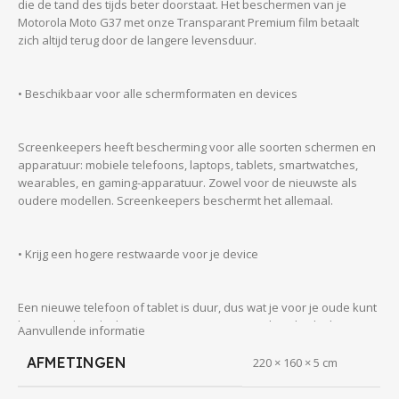
die de tand des tijds beter doorstaat. Het beschermen van je
Motorola Moto G37 met onze Transparant Premium film betaalt
zich altijd terug door de langere levensduur.
• Beschikbaar voor alle schermformaten en devices
Screenkeepers heeft bescherming voor alle soorten schermen en
apparatuur: mobiele telefoons, laptops, tablets, smartwatches,
wearables, en gaming-apparatuur. Zowel voor de nieuwste als
oudere modellen. Screenkeepers beschermt het allemaal.
• Krijg een hogere restwaarde voor je device
Een nieuwe telefoon of tablet is duur, dus wat je voor je oude kunt
krijgen is dan altijd meegenomen. Voor een onbeschadigde
Aanvullende informatie
gebruikte telefoon of tablet krijg je meer geld dan voor een lelijke.
Nog een reden om uw elektronica door Screenkeepers te laten
AFMETINGEN
220 × 160 × 5 cm
beschermen.