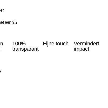
len
et een 9,2
en
100%
Fijne touch
Vermindert
t
transparant
impact
s