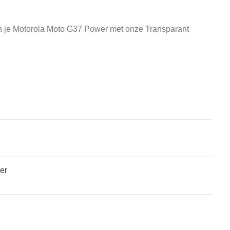
an je Motorola Moto G37 Power met onze Transparant
atches, wearables, en gaming-apparatuur. Zowel voor de
er
de gebruikte telefoon of tablet krijg je meer geld dan voor