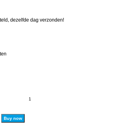
eld, dezelfde dag verzonden!
ten
Buy now