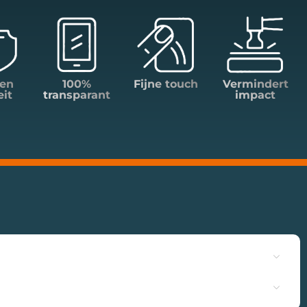
en
100%
Fijne touch
Vermindert
eit
transparant
impact