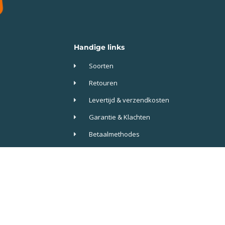
Handige links
Soorten
Retouren
Levertijd & verzendkosten
Garantie & Klachten
Betaalmethodes
Veelgestelde vragen
Algemene voorwaarden
Privacy
co