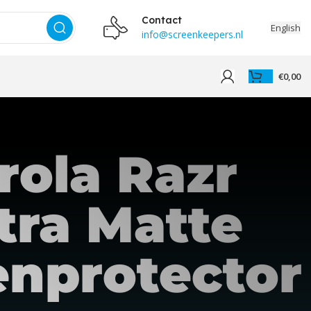
Contact
English
info@screenkeepers.nl
€
0,00
rola Razr
tra Matte
enprotector