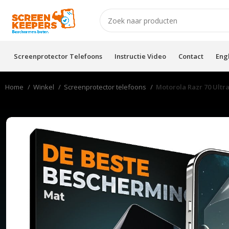
Screenprotector Telefoons
Instructie Video
Contact
Eng
Home
Winkel
Screenprotector telefoons
Motorola Razr 70 Ultr