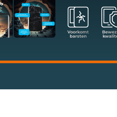
Voorkomt
Bewez
barsten
kwalit