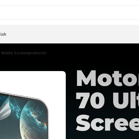
lish
a Matte Screenprotector
Moto
70 Ul
Scre