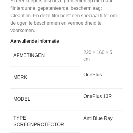
Screenkeepers lost deze problemen op met haar
flinterdunne, gepatenteerde, beschermlaag:
Cleanfilm. En deze film heeft een speciaal filter om
de ogen te beschermen en vermoeidheid te
voorkomen.
Aanvullende informatie
Kenmerken van Screenkeepers
220 × 160 × 5
AFMETINGEN
cm
Cleanfilm
OnePlus
MERK
• Beter dan glas, een eind aan de rafelranden
OnePlus 13R
MODEL
Glas is opgebouwd uit lagen en gaat onherroepelijk
rafelen aan de randen. Dit is minder mooi en
TYPE
Anti Blue Ray
hygiënisch. Bij onze Cleanfilm gebeurt dit niet, het
SCREENPROTECTOR
blijft er goed uitzien.