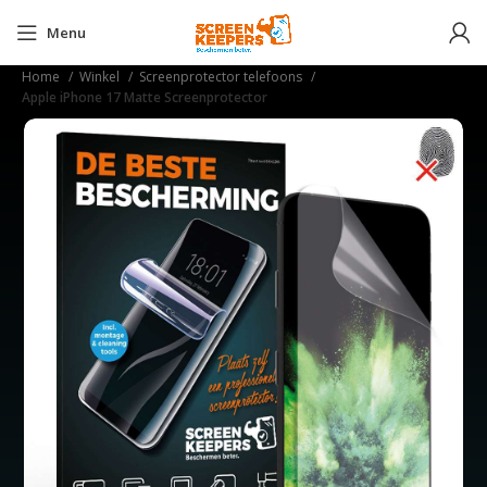
Menu
Home
Winkel
Screenprotector telefoons
Apple iPhone 17 Matte Screenprotector