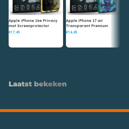
Apple iPhone 16e Privacy
Apple iPhone 17 air
Ap
mat Screenprotector
Transparant Premium
Sc
Screenprotector
€
€
€
Laatst bekeken