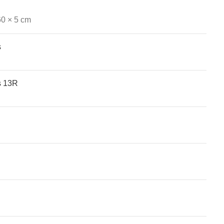
60 × 5 cm
an je OnePlus 13R met onze Transparant Premium film
s
s 13R
atches, wearables, en gaming-apparatuur. Zowel voor de
de gebruikte telefoon of tablet krijg je meer geld dan voor