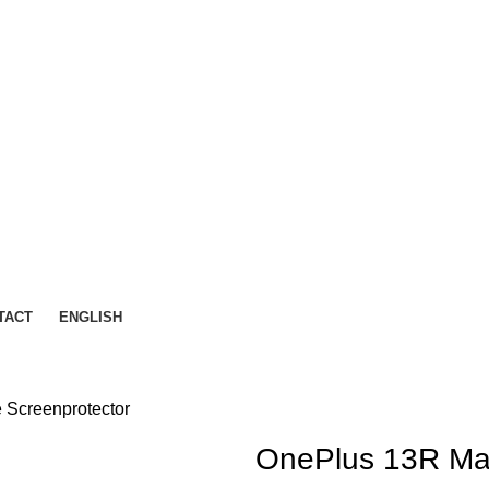
TACT
ENGLISH
 Screenprotector
OnePlus 13R Mat