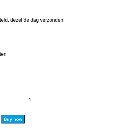
eld, dezelfde dag verzonden!
ten
Buy now