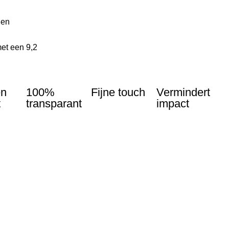
len
et een 9,2
en
100%
Fijne touch
Vermindert
t
transparant
impact