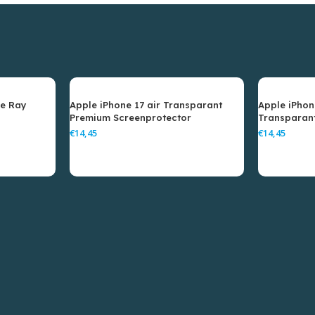
ue Ray
Apple iPhone 17 air Transparant
Apple iPhon
Premium Screenprotector
Transparan
Screenprot
€
€
elwagen
Toevoegen Aan Winkelwagen
Toevoe