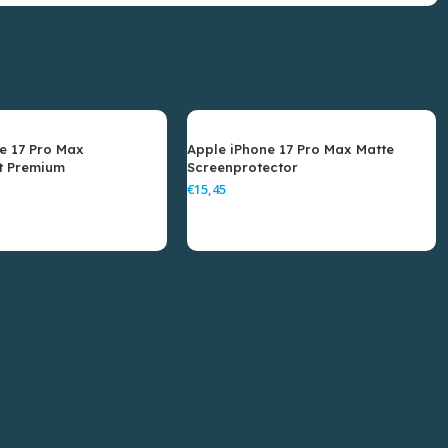
e 17 Pro Max
Apple iPhone 17 Pro Max Matte
t Premium
Screenprotector
ector
€
gen Aan Winkelwagen
Toevoegen Aan Winkelwagen