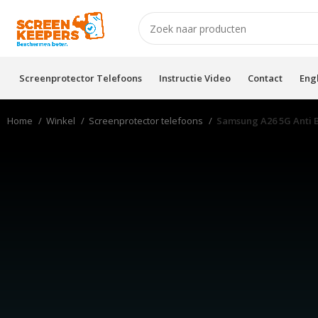
Screenprotector Telefoons
Instructie Video
Contact
Eng
Home
Winkel
Screenprotector telefoons
Samsung A26 5G Anti 