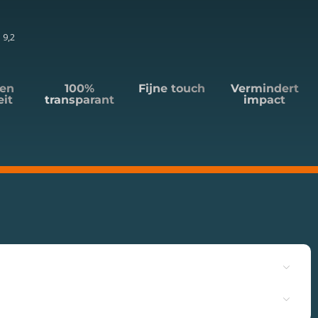
 9,2
en
100%
Fijne touch
Vermindert
eit
transparant
impact