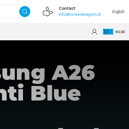
Contact
English
info@screenkeepers.nl
€
0,00
ung A26
ti Blue