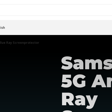
lish
Blue Ray Screenprotector
Sams
5G An
Ray