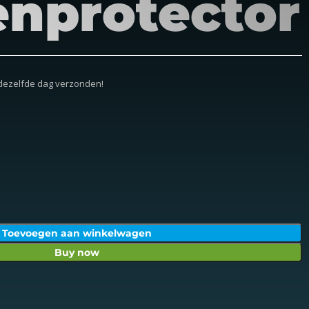
enprotector
 dezelfde dag verzonden!
Toevoegen aan winkelwagen
Buy now