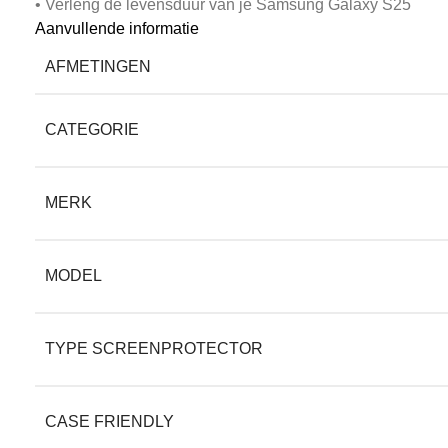
• Verleng de levensduur van je Samsung Galaxy S25
Aanvullende informatie
AFMETINGEN
Beschadigde apparatuur wordt eerder afgedankt dan appar
film betaalt zich altijd terug door de langere levensduur.
CATEGORIE
• Beschikbaar voor alle schermformaten en devices
MERK
Screenkeepers heeft bescherming voor alle soorten scherm
nieuwste als oudere modellen. Screenkeepers beschermt h
MODEL
• Krijg een hogere restwaarde voor je device
TYPE SCREENPROTECTOR
Een nieuwe telefoon of tablet is duur, dus wat je voor je 
CASE FRIENDLY
een lelijke. Nog een reden om uw elektronica door Scree