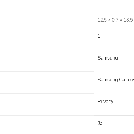
12,5 × 0,7 × 18,5
atuur die de tand des tijds beter doorstaat. Het beschermen
1
Samsung
en en apparatuur: mobiele telefoons, laptops, tablets, smartw
et allemaal.
Samsung Galaxy
Privacy
oude kunt krijgen is dan altijd meegenomen. Voor een onbeschadig
Ja
nkeepers te laten beschermen.