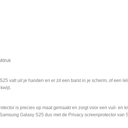
afdruk
alt uit je handen en er zit een barst in je scherm, of een lelij
wijt.
ctor is precies op maat gemaakt en zorgt voor een vuil- en kra
 Samsung Galaxy S25 dus met de Privacy screenprotector van 