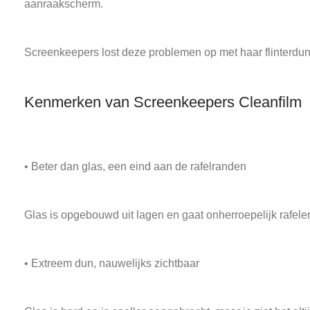
aanraakscherm.
Screenkeepers lost deze problemen op met haar flinterdu
Kenmerken van Screenkeepers Cleanfilm
• Beter dan glas, een eind aan de rafelranden
Glas is opgebouwd uit lagen en gaat onherroepelijk rafelen 
• Extreem dun, nauwelijks zichtbaar