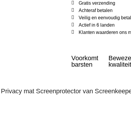
Gratis verzending
Achteraf betalen
Veilig en eenvoudig beta
Actief in 6 landen
Klanten waarderen ons m
Voorkomt
Bewez
barsten
kwalitei
Privacy mat Screenprotector van Screenkeep