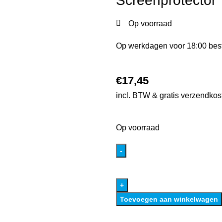
Screenprotector
Op voorraad
Op werkdagen voor 18:00 best
€
17,45
incl. BTW & gratis verzendkos
Op voorraad
Toevoegen aan winkelwagen