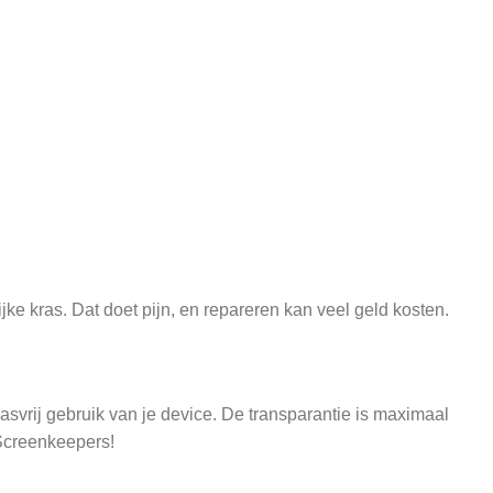
ke kras. Dat doet pijn, en repareren kan veel geld kosten.
svrij gebruik van je device. De transparantie is maximaal
Screenkeepers!