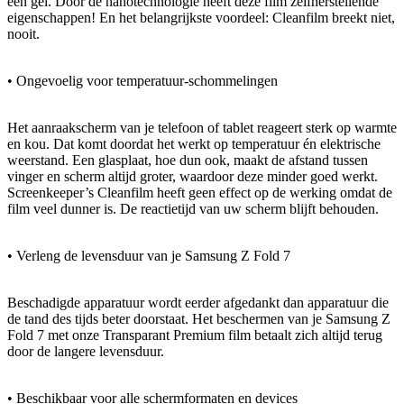
een gel. Door de nanotechnologie heeft deze film zelfherstellende
eigenschappen! En het belangrijkste voordeel: Cleanfilm breekt niet,
nooit.
• Ongevoelig voor temperatuur-schommelingen
Het aanraakscherm van je telefoon of tablet reageert sterk op warmte
en kou. Dat komt doordat het werkt op temperatuur én elektrische
weerstand. Een glasplaat, hoe dun ook, maakt de afstand tussen
vinger en scherm altijd groter, waardoor deze minder goed werkt.
Screenkeeper’s Cleanfilm heeft geen effect op de werking omdat de
film veel dunner is. De reactietijd van uw scherm blijft behouden.
• Verleng de levensduur van je Samsung Z Fold 7
Beschadigde apparatuur wordt eerder afgedankt dan apparatuur die
de tand des tijds beter doorstaat. Het beschermen van je Samsung Z
Fold 7 met onze Transparant Premium film betaalt zich altijd terug
door de langere levensduur.
• Beschikbaar voor alle schermformaten en devices