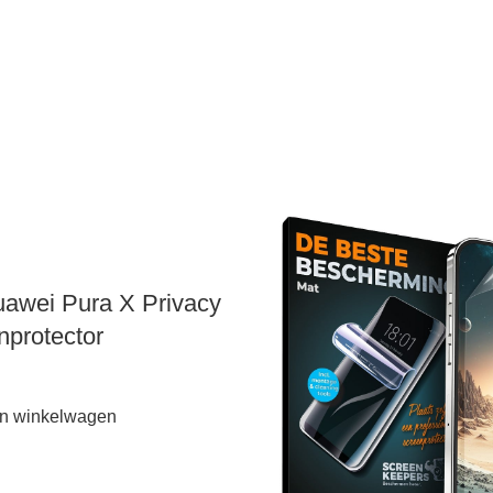
awei Pura X Privacy
nprotector
n winkelwagen