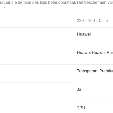
atuur die de tand des tijds beter doorstaat. Het beschermen 
nsduur.
220 × 160 × 5 cm
Huawei
en en apparatuur: mobiele telefoons, laptops, tablets, smartw
et allemaal.
Huawei Huawei Pur
Transparant Premi
oude kunt krijgen is dan altijd meegenomen. Voor een onbeschadig
Ja
nkeepers te laten beschermen.
TPU