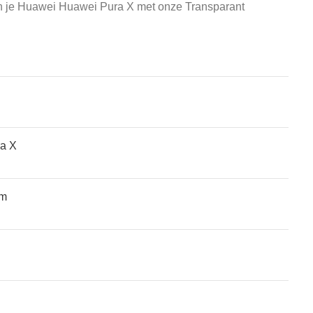
van je Huawei Huawei Pura X met onze Transparant
atches, wearables, en gaming-apparatuur. Zowel voor de
a X
um
de gebruikte telefoon of tablet krijg je meer geld dan voor