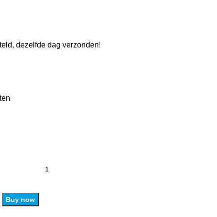
eld, dezelfde dag verzonden!
ten
Buy now