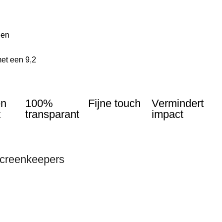
len
et een 9,2
en
100%
Fijne touch
Vermindert
t
transparant
impact
Screenkeepers