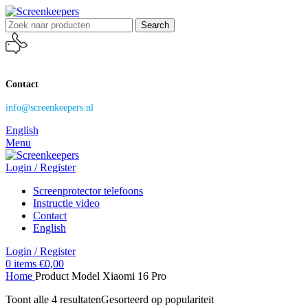
Search
Contact
info@screenkeepers.nl
English
Menu
Login / Register
Screenprotector telefoons
Instructie video
Contact
English
Login / Register
0
items
€
0,00
Home
Product Model
Xiaomi 16 Pro
Toont alle 4 resultaten
Gesorteerd op populariteit